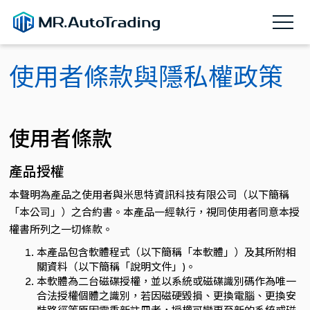
使用者條款與隱私權政策
期貨程式交易整合平台
使用者條款
MR.Bridge Lite
產品授權
本聲明為產品之使用者與米思特資訊科技有限公司（以下簡稱
期貨程式交易整合平台
「本公司」）之合約書。本產品一經執行，視同使用者同意本授
權書所列之一切條款。
MR.Bridge Lite
本產品包含軟體程式（以下簡稱「本軟體」）及其所附相
關資料（以下簡稱「說明文件」)。
本軟體為二台磁碟授權，並以系統或磁碟識別碼作為唯一
合法授權個體之識別，若因磁硬毀損、更換電腦、更換安
TOUCHANCE