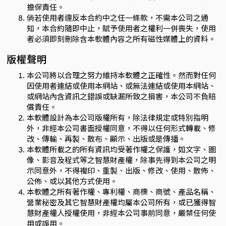
擔保責任。
倘若使用者違反本合約中之任一條款，不需本公司之通
知，本合約隨即中止，賦予使用者之權利一併喪失，使用
者必須即刻刪除含本軟體內容之所有磁性媒體上的資料。
版權聲明
本公司將以合理之努力維持本軟體之正確性。然而對任何
因使用者連結或使用本網站、或無法連結或使用本網站、
或網站內含資訊之錯誤或缺漏所致之損害，本公司不負賠
償責任。
本軟體設計為本公司版權所有，除法律規定或特別指明
外，非經本公司書面授權同意，不得以任何形式轉載、修
改、傳輸、再製、散布、顯示、出版或是傳播。
本軟體所載之的所有資訊均受著作權之保護，如文字、圖
像、影音及程式等之智慧財產權，除事先得到本公司之明
示同意外，不得複印、重製、出版、修改、使用、散佈、
公佈、或以其他方式使用。
本軟體之所有著作權、專利權、商標、商號、產品名稱、
營業秘密及其它智慧財產權均屬本公司所有，或已獲得智
慧財產權人授權使用，非經本公司事前同意，嚴禁任何使
用或誤用。