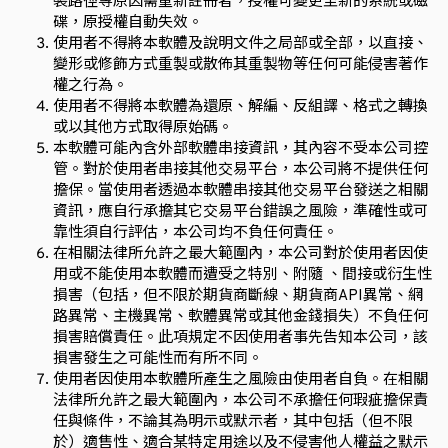
裝路徑等原因需重新註冊者，授權可變更至新的系統或磁
碟，原授權自動失效。
使用者不得將本軟體及說明文件之局部或全部，以直接、
變形或修飾方式重製或散佈其重製物等任何可能侵害著作
權之行為。
使用者不得將本軟體為還原、解編、反組譯、格式之轉換
或以其他方式取得原始碼。
本軟體可能內含外部軟體串接資訊，其內容不受本公司控
管。對於使用者串接其他交易平台，本公司將不提供任何
擔保。當使用者透過本軟體串接其他交易平台發送之相關
資訊，應自行承擔其它交易平台錯誤之風險，準確性或可
靠性須自行評估，本公司均不負任何責任。
在相關法律所允許之最大範圍內，本公司對於使用者因使
用或不能使用本軟體而遭受之特別、附隨 、間接或衍生性
損害（包括，但不限於期貨商斷線、期貨商API異常、網
路異常、主機異常、軟體異常或其他金錢損失）不負任何
損害賠償責任。此項規定不因使用者事先告知本公司，該
損害發生之可能性而有所不同。
使用者因使用本軟體所產生之風險由使用者自負。在相關
法律所允許之最大範圍內，本公司不承擔任何瑕疵擔保責
任與條件，不論其為明示或默示者，其中包括（但不限
於）適售性、適合某特定用途以及不侵害他人權益之默示